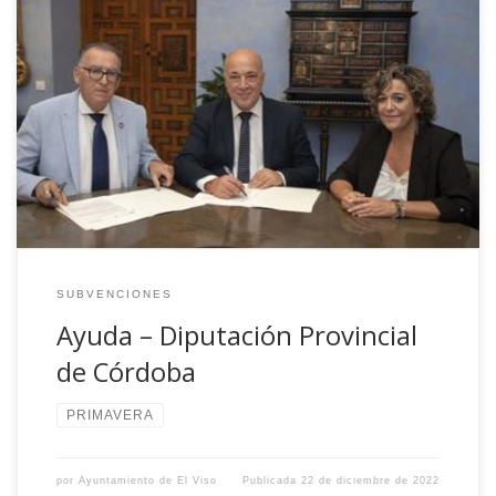
Con motivo de la celebración del Autosacramental de los
Reyes Magos, el Ayuntamiento Viso y la Excma Diputación
de Córdoba, a través de la Delegación de Cultura, han
firmado un convenio de colaboración que permitirá la
puesta en escena de la antes citada obra.
SUBVENCIONES
Ayuda – Diputación Provincial
de Córdoba
PRIMAVERA
por
Ayuntamiento de El Viso
Publicada
22 de diciembre de 2022