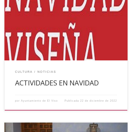
Esta Navidad tendremos algunas actividades en nuestro
municipio, os la dejamos a continuación: TREN TURÍSTICO
Los días 24, 30 y 31 de diciembre en horario de 11:00
horas a 14:00 horas. La salida saldrá desde el Recinto
Ferial. FIN DE AÑO INFANTIL El día 31 de diciembre
despediremos el año […]
CULTURA
NOTICIAS
ACTIVIDADES EN NAVIDAD
por
Ayuntamiento de El Viso
Publicada
22 de diciembre de 2022