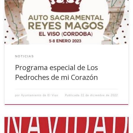
Corazón dedicado al Auto Sacramental de los Reyes
Magos, para que podáis visualizarlo.
https://www.facebook.com/LaParalelaOcioyEscuela/videos/
1343770209765505/ ¡No os lo podéis perder!
NOTICIAS
Programa especial de Los
Pedroches de mi Corazón
por
Ayuntamiento de El Viso
Publicada
22 de diciembre de 2022