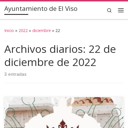
Ayuntamiento de El Viso
Saltar al contenido
Search
Inicio
»
2022
»
diciembre
»
22
Archivos diarios:
22 de
diciembre de 2022
3 entradas
Os dejamos el enlace del video del programa de la página
de Facebook de La Paralela de Los Pedroches de mi