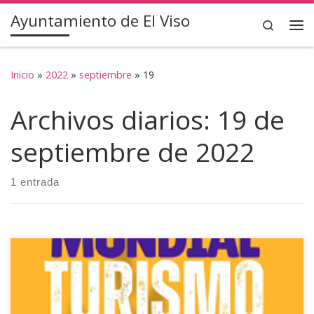
Ayuntamiento de El Viso
Saltar al contenido
Search
Inicio
»
2022
»
septiembre
»
19
Archivos diarios:
19 de
septiembre de 2022
1 entrada
El próximo día 27 de Septiembre es el Día Mundial del
Turismo y con motivo de este día el Ayuntamiento