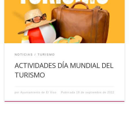
desarrollará diversas actividades para que los vecinos y
foráneos puedan disfrutar y conocer la historia y
patrimonio de nuestro municipio. Os dejamos los detalles
de las actividades: 24 y 25 […]
NOTICIAS
TURISMO
ACTIVIDADES DÍA MUNDIAL DEL
TURISMO
por
Ayuntamiento de El Viso
Publicada
19 de septiembre de 2022