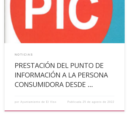
consumo, puede contactar con el PIC, de lunes a viernes de
09:30 a 12:30 horas en el teléfono 641 299 920. En el caso
de que necesite acudir presencialmente al PIC de su
municipio en los días y horarios que se […]
NOTICIAS
PRESTACIÓN DEL PUNTO DE
INFORMACIÓN A LA PERSONA
CONSUMIDORA DESDE …
por
Ayuntamiento de El Viso
Publicada
25 de agosto de 2022