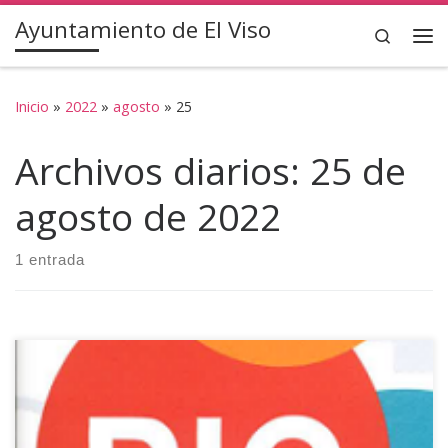
Ayuntamiento de El Viso
Saltar al contenido
Search
Inicio
»
2022
»
agosto
»
25
Archivos diarios:
25 de
agosto de 2022
1 entrada
Si necesita información, consultar o reclamar en materia de